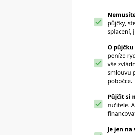
Nemusíte
půjčky, s
splacení, 
O půjčku 
peníze ry
vše zvlád
smlouvu p
pobočce.
Půjčit si
ručitele.
financovat
Je jen na