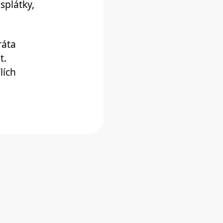
splátky,
ráta
t.
lích