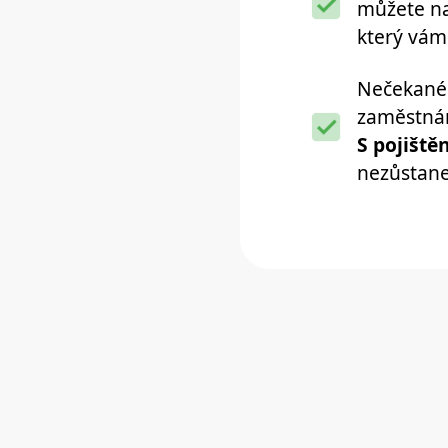
můžete nas
který vám
Nečekané ž
zaměstnán
S pojiště
nezůstane