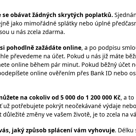
 se obávat žádných skrytých poplatků.
Sjednán
tejně jako mimořádné splátky nebo úplné předčas
jsou u nás zcela zdarma.
si pohodlně zažádáte online
, a po podpisu sml
chle převedeme na účet. Pokud u nás již máte běž
nete online během pár minut. Pokud běžný účet 
odepíšete online ověřením přes Bank ID nebo o
 můžete na cokoliv od 5 000 do 1 200 000 Kč
, a to
 Ať už potřebujete pokrýt neočekávané výdaje neb
 důležité změny ve vašem životě, je to zcela na vá
 vás, jaký způsob splácení vám vyhovuje
. Délku