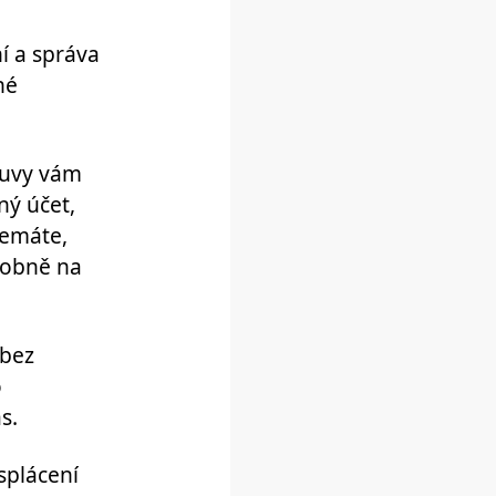
í a správa
né
ouvy vám
ný účet,
nemáte,
sobně na
 bez
o
s.
 splácení